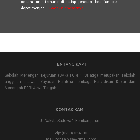
secara turun temurun di setiap generasi. Kearifan lokal
dapat menjadi...
Baca Selengkapnya.
TENTANG KAMI
Sekolah Menengah Kejuruan (SMK) PGRI 1 Salatiga merupakan sekolah
unggulan dibawah Yayasan Pembina Lembaga Pendidikan Dasar dan
Menengah PGRI Jawa Tengah.
KONTAK KAMI
Jl. Nakula Sadewa 1 Kembangarum
Telp:
(0298) 324383
Email:
pgrisa.bisa@gmail.com