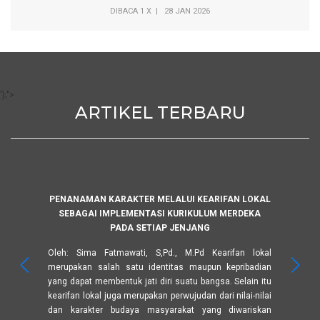
DIBACA 1 X | 28 JAN 2026
');">
ARTIKEL TERBARU
PENANAMAN KARAKTER MELALUI KEARIFAN LOKAL
SEBAGAI IMPLEMENTASI KURIKULUM MERDEKA
PADA SETIAP JENJANG
Oleh: Sima Fatmawati, S,Pd., M.Pd Kearifan lokal
merupakan salah satu identitas maupun kepribadian
yang dapat membentuk jati diri suatu bangsa. Selain itu
kearifan lokal juga merupakan perwujudan dari nilai-nilai
dan karakter budaya masyarakat yang diwariskan