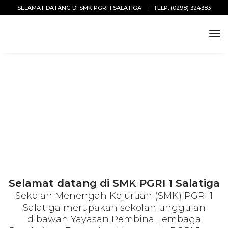
SELAMAT DATANG DI SMK PGRI 1 SALATIGA
TELP. (0298) 324383
tog
nav
Selamat datang di SMK PGRI 1 Salatiga
Sekolah Menengah Kejuruan (SMK) PGRI 1
Salatiga merupakan sekolah unggulan
dibawah Yayasan Pembina Lembaga